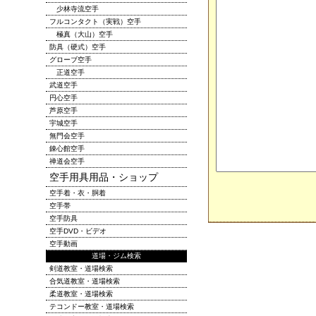
少林寺流空手
フルコンタクト（実戦）空手
極真（大山）空手
防具（硬式）空手
グローブ空手
正道空手
武道空手
円心空手
芦原空手
宇城空手
無門会空手
錬心館空手
禅道会空手
空手用具用品・ショップ
空手着・衣・胴着
空手帯
空手防具
空手DVD・ビデオ
空手動画
道場・ジム検索
剣道教室・道場検索
合気道教室・道場検索
柔道教室・道場検索
テコンドー教室・道場検索