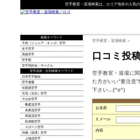
空手教室・道場検索
は、エリア地名や人気の
検索キーワード
空手教室・道場検索
＞
子供（ジュニア・キッズ）空手
女子空手
口コミ投
高校空手
空手部
空手同好会・サークル
空手流派・分別検索キーワード
空手教室・道場に関
日本空手協会
た方がいい“要注意
空手連盟
伝統派空手
下さい...(^o^)
古流（古伝）空手
寸止め空手
剛柔流空手
お名前
糸東流空手
和道流空手
Ｅメール
松涛館空手
スポーツ空手
内容
沖縄（琉球）空手
上地流空手