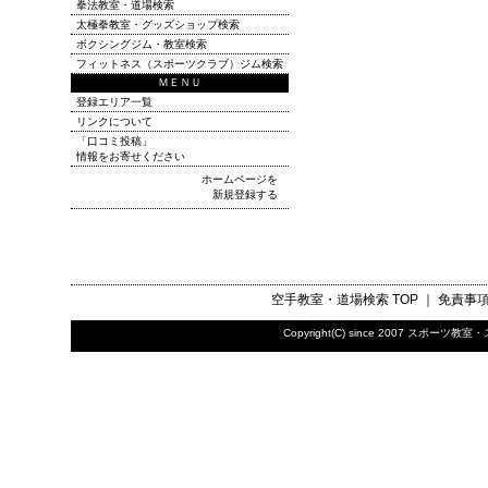
拳法教室・道場検索
太極拳教室・グッズショップ検索
ボクシングジム・教室検索
フィットネス（スポーツクラブ）ジム検索
ＭＥＮＵ
登録エリア一覧
リンクについて
「口コミ投稿」
情報をお寄せください
ホームページを
新規登録する
空手教室・道場検索
TOP ｜
免責事
Copyright(C) since 2007
スポーツ教室・