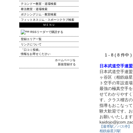
テコンドー教室・道場検索
拳法教室・道場検索
ボクシングジム・教室検索
フィットネスジム・スポーツクラブ検索
ＭＥＮＵ
RSSリーダーで購読する
登録エリア一覧
リンクについて
「口コミ投稿」
情報をお寄せください
1 - 8 ( 8 件中
ホームページを
新規登録する
日本武道空手連盟
日本武道空手連盟
ヶ谷区（相鉄線星
ト空手の常設道場
最強の極真空手を
せてわかりやすく
す。クラス稽古の
指導もおこなって
験大歓迎です。お
お願いいたします。TE
kaidojo@jcom.zaq
【最寄駅／バス停】
相鉄線星川駅