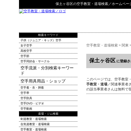
保土ヶ谷区
の
空手教室・道場検索
／ホームペー
検索キーワード
子供（ジュニア・キッズ）空手
空手教室・道場検索
>
関東
女子空手
高校空手
空手部
保土ヶ谷区
に登録さ
空手同好会・サークル
空手流派・分別検索キーワー
ド
このページでは、空手教室
空手用具用品・ショップ
手教室・道場
／関連事業者
空手着・衣・胴着
の該当事業者さんは無料で
空手帯
空手防具
空手DVD・ビデオ
空手動画
道場・ジム検索
剣道教室・道場検索
合気道教室・道場検索
空手教室・道場検索