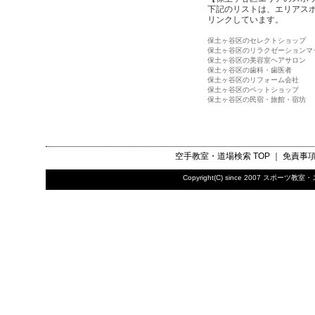
下記のリストは、エリアス
リンクしています。
保土ヶ谷区のセレクトショップ
保土ヶ谷区のリラクゼーションマ
保土ヶ谷区の美容室ヘアサロン
保土ヶ谷区の歯科・歯医者
保土ヶ谷区のリフォーム会社
保土ヶ谷区のペットショップ
保土ヶ谷区の民宿・旅館・宿坊
空手教室・道場検索
TOP ｜
免責事
Copyright(C) since 2007
スポーツ教室・