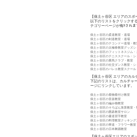
【保土ヶ谷区 エリアのスポ
以下のリストをクリックす
テゴリーページが侮ｦされま
保土ヶ谷区の柔道教室・道場
保土ヶ谷区の剣道教室・道場
保土ヶ谷区のテコンドー道場・教
保土ヶ谷区の太極拳教室グッズシ
保土ヶ谷区のフィットネスジム・
保土ヶ谷区のテニススクール・シ
保土ヶ谷区の乗馬クラブ・教室
保土ヶ谷区の社交ダンス教室・シ
保土ヶ谷区のバレエ教室スクール
【保土ヶ谷区 エリアのカル
下記のリストは、カルチャ
ージにリンクしています。
保土ヶ谷区の着物着付け教室
保土ヶ谷区の音楽教室
保土ヶ谷区の編み物教室
保土ヶ谷区のそろばん珠算教室・
保土ヶ谷区の囲碁教室サロン
保土ヶ谷区の書道習字教室
保土ヶ谷区の料理教室クッキング
保土ヶ谷区の華道・フラワー教室
保土ヶ谷区の日本舞踊教室
【保土ヶ谷区エリアのスポ