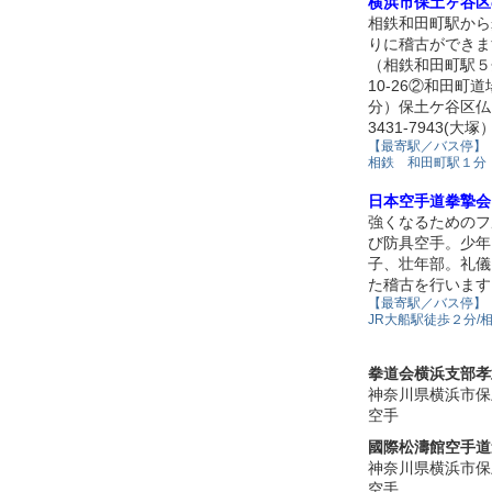
横浜市保土ヶ谷区
相鉄和田町駅から
りに稽古ができま
（相鉄和田町駅５
10-26②和田町
分）保土ケ谷区仏向
3431-7943(大塚
【最寄駅／バス停】
相鉄 和田町駅１分
日本空手道拳摯会
強くなるためのフ
び防具空手。少年
子、壮年部。礼儀
た稽古を行います
【最寄駅／バス停】
JR大船駅徒歩２分/
拳道会横浜支部孝
神奈川県横浜市保
空手
國際松濤館空手道
神奈川県横浜市保
空手