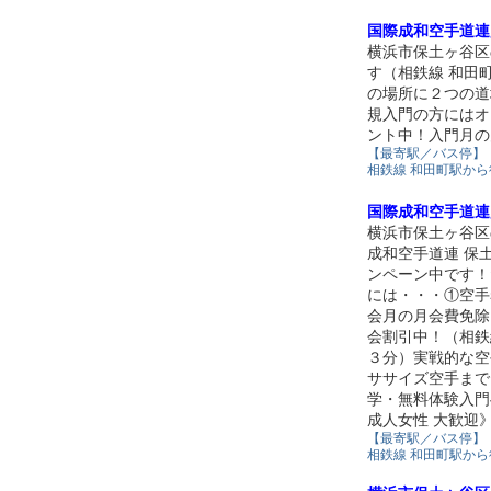
国際成和空手道連
横浜市保土ヶ谷区
す（相鉄線 和田
の場所に２つの道
規入門の方にはオ
ント中！入門月の
【最寄駅／バス停】
相鉄線 和田町駅か
国際成和空手道連
横浜市保土ヶ谷区
成和空手道連 保
ンペーン中です！
には・・・①空手
会月の月会費免除
会割引中！（相鉄
３分）実戦的な空
ササイズ空手まで
学・無料体験入門
成人女性 大歓迎》 
【最寄駅／バス停】
相鉄線 和田町駅か