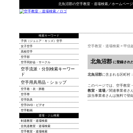
北魚沼郡
の
空手教室・道場検索
／ホームページ
検索キーワード
子供（ジュニア・キッズ）空手
空手教室・道場検索
>
甲信
女子空手
高校空手
空手部
北魚沼郡
に登録され
空手同好会・サークル
空手流派・分別検索キーワー
ド
北魚沼郡
に含まれる区町村
空手用具用品・ショップ
このページでは、空手教室
空手着・衣・胴着
教室・道場
／関連事業者さ
空手帯
該当事業者さんは無料で登
空手防具
空手DVD・ビデオ
空手動画
道場・ジム検索
剣道教室・道場検索
合気道教室・道場検索
空手教室・道場検索