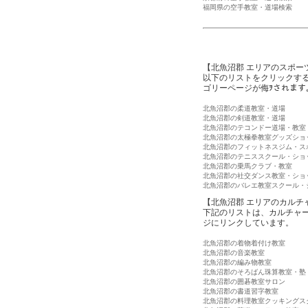
福岡県の空手教室・道場検索
【北魚沼郡 エリアのスポー
以下のリストをクリックす
ゴリーページが侮ｦされます
北魚沼郡の柔道教室・道場
北魚沼郡の剣道教室・道場
北魚沼郡のテコンドー道場・教室
北魚沼郡の太極拳教室グッズショ
北魚沼郡のフィットネスジム・ス
北魚沼郡のテニススクール・ショ
北魚沼郡の乗馬クラブ・教室
北魚沼郡の社交ダンス教室・ショ
北魚沼郡のバレエ教室スクール・
【北魚沼郡 エリアのカルチ
下記のリストは、カルチャ
ジにリンクしています。
北魚沼郡の着物着付け教室
北魚沼郡の音楽教室
北魚沼郡の編み物教室
北魚沼郡のそろばん珠算教室・塾
北魚沼郡の囲碁教室サロン
北魚沼郡の書道習字教室
北魚沼郡の料理教室クッキングス