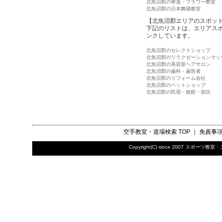
北魚沼郡の華道・フラワー教室
北魚沼郡の日本舞踊教室
【北魚沼郡エリアのスポッ
下記のリストは、エリアス
ンクしています。
北魚沼郡のセレクトショップ
北魚沼郡のリラクゼーションマッ
北魚沼郡の美容室ヘアサロン
北魚沼郡の歯科・歯医者
北魚沼郡のリフォーム会社
北魚沼郡のペットショップ
北魚沼郡の民宿・旅館・宿坊
空手教室・道場検索
TOP ｜
免責事
Copyright(C) since 2007
スポーツ教室・