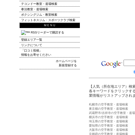
テコンドー教室・道場検索
拳法教室・道場検索
ボクシングジム・教室検索
フィットネスジム・スポーツクラブ検索
ＭＥＮＵ
RSSリーダーで購読する
登録エリア一覧
リンクについて
「口コミ投稿」
情報をお寄せください
ホームページを
新規登録する
【人気（所在地エリア）検
各キーワードをクリックする
業情報がリストアップされ
札幌市の空手教室・道場検索
東京都の空手教室・道場検索
武蔵野市/吉祥寺の空手教室・道
横浜市の空手教室・道場検索
埼玉県の空手教室・道場検索
愛知県の空手教室・道場検索
大阪市の空手教室・道場検索
京都府の空手教室・道場検索