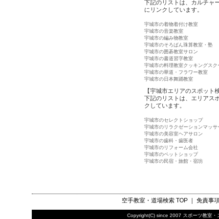
下記のリストは、カルチャ
にリンクしています。
宇城市の着物着付け教室
宇城市の音楽教室
宇城市の編み物教室
宇城市のそろばん珠算教室・塾
宇城市の囲碁教室サロン
宇城市の書道習字教室
宇城市の料理教室クッキングスク
宇城市の華道・フラワー教室
宇城市の日本舞踊教室
【宇城市エリアのスポット
下記のリストは、エリアス
クしています。
宇城市のセレクトショップ
宇城市のリラクゼーションマッサ
宇城市の美容室ヘアサロン
宇城市の歯科・歯医者
宇城市のリフォーム会社
宇城市のペットショップ
宇城市の民宿・旅館・宿坊
空手教室・道場検索
TOP ｜
免責事
Copyright(C) since 2007
スポーツ教室・