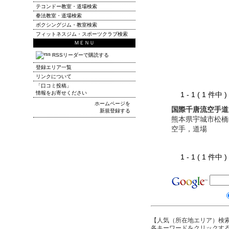
テコンドー教室・道場検索
拳法教室・道場検索
ボクシングジム・教室検索
フィットネスジム・スポーツクラブ検索
ＭＥＮＵ
RSSリーダーで購読する
登録エリア一覧
リンクについて
「口コミ投稿」
情報をお寄せください
1 - 1 ( 1 件中
ホームページを
国際千唐流空手道
新規登録する
熊本県宇城市松橋
空手，道場
1 - 1 ( 1 件中
【人気（所在地エリア）検
各キーワードをクリックする