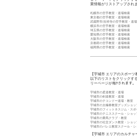
業情報がリストアップされ
札幌市の空手教室・道場検索
東京都の空手教室・道場検索
武蔵野市/吉祥寺の空手教室・道
横浜市の空手教室・道場検索
埼玉県の空手教室・道場検索
愛知県の空手教室・道場検索
大阪市の空手教室・道場検索
京都府の空手教室・道場検索
福岡県の空手教室・道場検索
【宇城市 エリアのスポーツ
以下のリストをクリックす
リーページが侮ｦされます。
宇城市の柔道教室・道場
宇城市の剣道教室・道場
宇城市のテコンドー道場・教室
宇城市の太極拳教室グッズショッ
宇城市のフィットネスジム・スポ
宇城市のテニススクール・ショッ
宇城市の乗馬クラブ・教室
宇城市の社交ダンス教室・ショッ
宇城市のバレエ教室スクール・シ
【宇城市 エリアのカルチャ