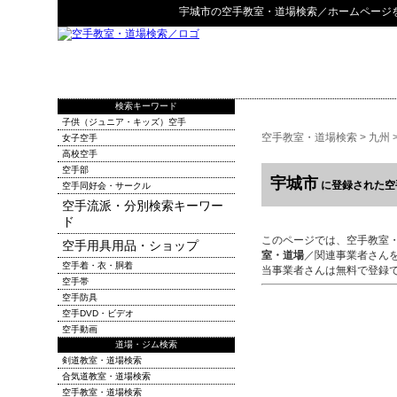
宇城市
の
空手教室・道場検索
／ホームページ
検索キーワード
子供（ジュニア・キッズ）空手
空手教室・道場検索
>
九州
女子空手
高校空手
空手部
宇城市
に登録された空
空手同好会・サークル
空手流派・分別検索キーワー
ド
このページでは、空手教室
空手用具用品・ショップ
室・道場
／関連事業者さん
空手着・衣・胴着
当事業者さんは無料で登録
空手帯
空手防具
空手DVD・ビデオ
空手動画
道場・ジム検索
剣道教室・道場検索
合気道教室・道場検索
空手教室・道場検索