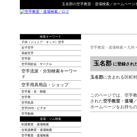
玉名郡
の
空手教室・道場検索
／ホームページ
検索キーワード
子供（ジュニア・キッズ）空手
空手教室・道場検索
>
九州
女子空手
高校空手
空手部
玉名郡
に登録され
空手同好会・サークル
空手流派・分別検索キーワー
ド
玉名郡
に含まれる区町村：玉
空手用具用品・ショップ
空手着・衣・胴着
このページでは、空手
空手帯
された
空手教室・道場
空手防具
ホームページをお持ち
空手DVD・ビデオ
空手動画
道場・ジム検索
剣道教室・道場検索
合気道教室・道場検索
空手教室・道場検索