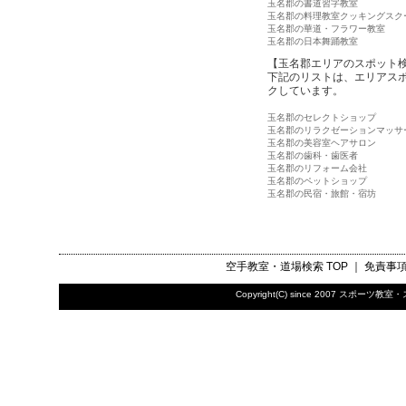
玉名郡の書道習字教室
玉名郡の料理教室クッキングスク
玉名郡の華道・フラワー教室
玉名郡の日本舞踊教室
【玉名郡エリアのスポット
下記のリストは、エリアス
クしています。
玉名郡のセレクトショップ
玉名郡のリラクゼーションマッサ
玉名郡の美容室ヘアサロン
玉名郡の歯科・歯医者
玉名郡のリフォーム会社
玉名郡のペットショップ
玉名郡の民宿・旅館・宿坊
空手教室・道場検索
TOP ｜
免責事
Copyright(C) since 2007
スポーツ教室・