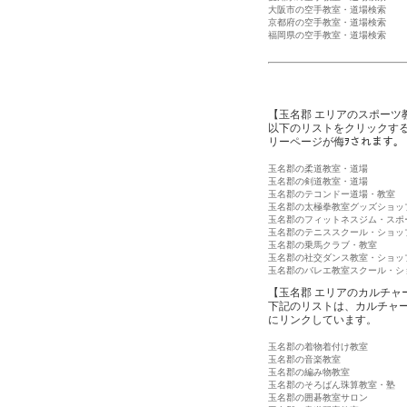
大阪市の空手教室・道場検索
京都府の空手教室・道場検索
福岡県の空手教室・道場検索
【玉名郡 エリアのスポーツ
以下のリストをクリックす
リーページが侮ｦされます。
玉名郡の柔道教室・道場
玉名郡の剣道教室・道場
玉名郡のテコンドー道場・教室
玉名郡の太極拳教室グッズショッ
玉名郡のフィットネスジム・スポ
玉名郡のテニススクール・ショッ
玉名郡の乗馬クラブ・教室
玉名郡の社交ダンス教室・ショッ
玉名郡のバレエ教室スクール・シ
【玉名郡 エリアのカルチャ
下記のリストは、カルチャ
にリンクしています。
玉名郡の着物着付け教室
玉名郡の音楽教室
玉名郡の編み物教室
玉名郡のそろばん珠算教室・塾
玉名郡の囲碁教室サロン