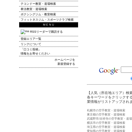
テコンドー教室・道場検索
拳法教室・道場検索
ボクシングジム・教室検索
フィットネスジム・スポーツクラブ検索
ＭＥＮＵ
RSSリーダーで購読する
登録エリア一覧
リンクについて
「口コミ投稿」
情報をお寄せください
ホームページを
新規登録する
【人気（所在地エリア）検
各キーワードをクリックする
業情報がリストアップされ
札幌市の空手教室・道場検索
東京都の空手教室・道場検索
武蔵野市/吉祥寺の空手教室・道
横浜市の空手教室・道場検索
埼玉県の空手教室・道場検索
愛知県の空手教室・道場検索